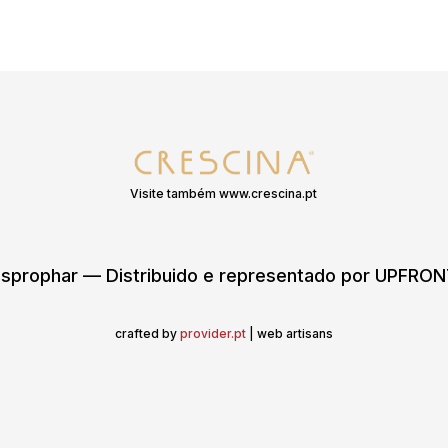
Visite também www.crescina.pt
sprophar — Distribuido e representado por UPFR
crafted by
provider.pt
| web artisans