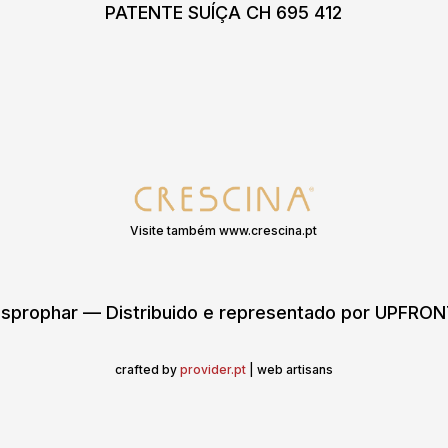
PATENTE SUÍÇA CH 695 412
Visite também www.crescina.pt
sprophar — Distribuido e representado por UPFR
crafted by
provider.pt
| web artisans