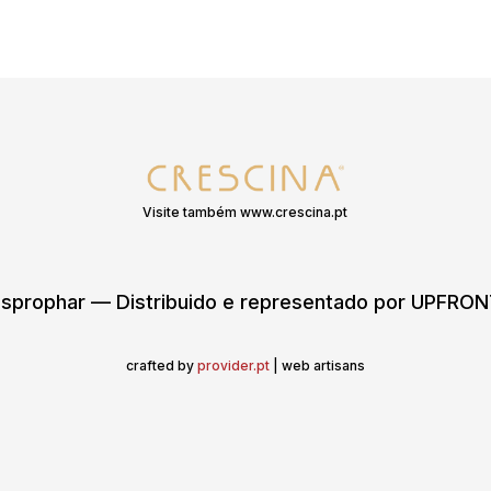
Visite também www.crescina.pt
sprophar — Distribuido e representado por UPFR
crafted by
provider.pt
| web artisans