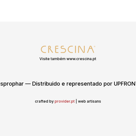
Visite também www.crescina.pt
sprophar — Distribuido e representado por UPFR
crafted by
provider.pt
| web artisans