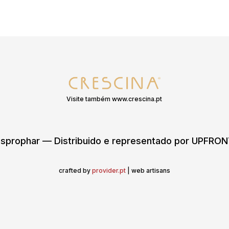
Visite também www.crescina.pt
sprophar — Distribuido e representado por UPFR
crafted by
provider.pt
| web artisans