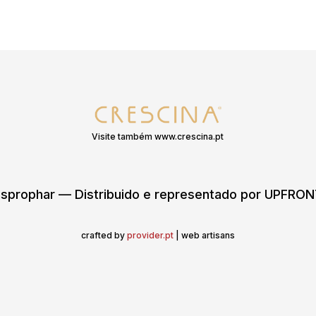
Visite também www.crescina.pt
sprophar — Distribuido e representado por UPFR
crafted by
provider.pt
| web artisans