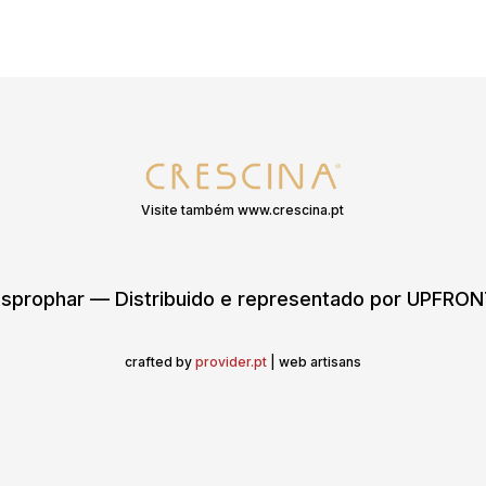
Visite também www.crescina.pt
sprophar — Distribuido e representado por UPFR
crafted by
provider.pt
| web artisans