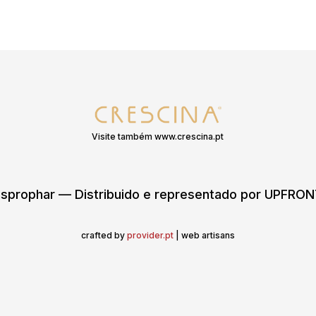
Visite também www.crescina.pt
sprophar — Distribuido e representado por UPFR
crafted by
provider.pt
| web artisans