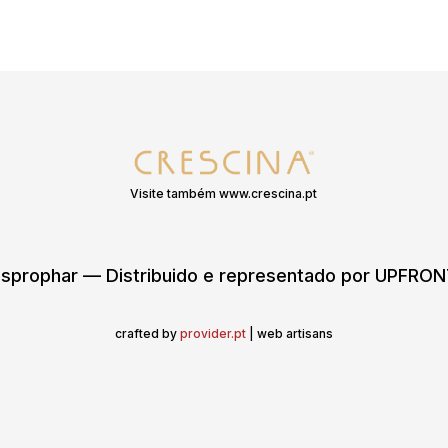
Visite também www.crescina.pt
sprophar — Distribuido e representado por UPFR
crafted by
provider.pt
| web artisans