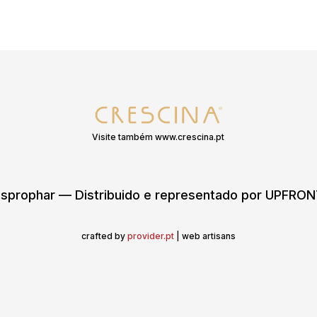
Visite também www.crescina.pt
sprophar — Distribuido e representado por UPFR
crafted by
provider.pt
| web artisans