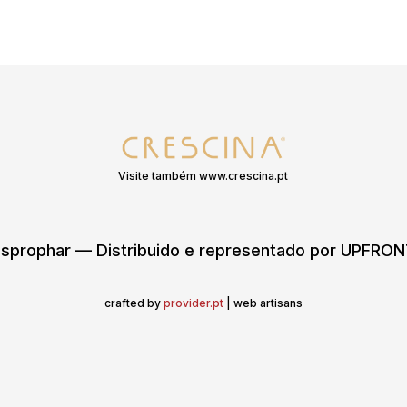
Visite também www.crescina.pt
sprophar — Distribuido e representado por UPFR
crafted by
provider.pt
| web artisans