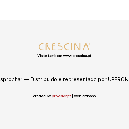
Visite também www.crescina.pt
sprophar — Distribuido e representado por UPFR
crafted by
provider.pt
| web artisans