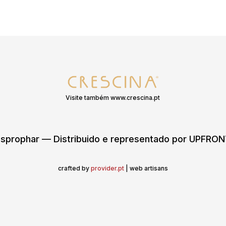
Visite também www.crescina.pt
sprophar — Distribuido e representado por UPFR
crafted by
provider.pt
| web artisans