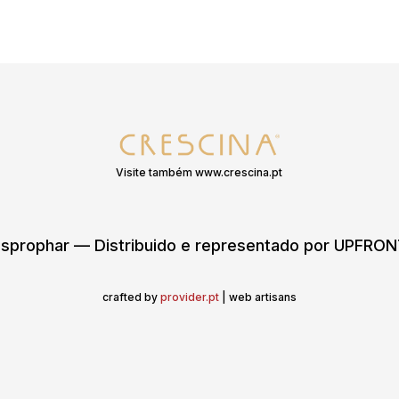
Visite também www.crescina.pt
sprophar — Distribuido e representado por UPFR
crafted by
provider.pt
| web artisans