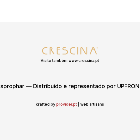
Visite também www.crescina.pt
sprophar — Distribuido e representado por UPFR
crafted by
provider.pt
| web artisans