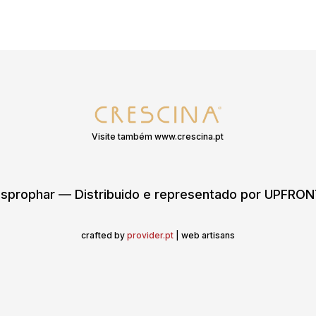
Visite também www.crescina.pt
sprophar — Distribuido e representado por UPFR
crafted by
provider.pt
| web artisans