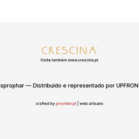
Visite também www.crescina.pt
sprophar — Distribuido e representado por UPFR
crafted by
provider.pt
| web artisans