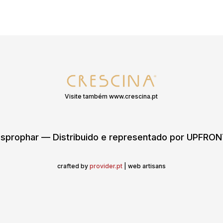
Visite também www.crescina.pt
sprophar — Distribuido e representado por UPFR
crafted by
provider.pt
| web artisans