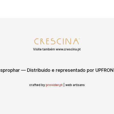
Visite também www.crescina.pt
sprophar — Distribuido e representado por UPFR
crafted by
provider.pt
| web artisans