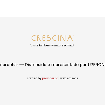
Visite também www.crescina.pt
sprophar — Distribuido e representado por UPFR
crafted by
provider.pt
| web artisans