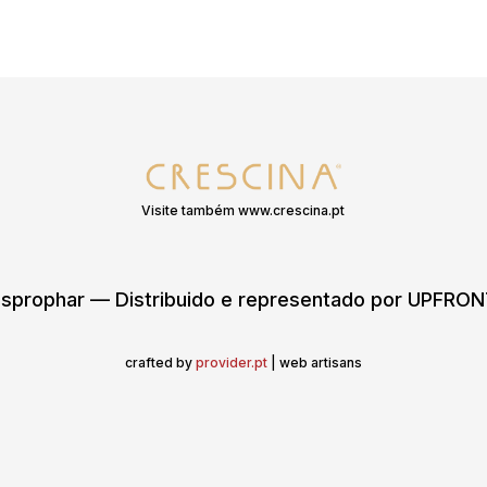
Visite também www.crescina.pt
sprophar — Distribuido e representado por UPFR
crafted by
provider.pt
| web artisans