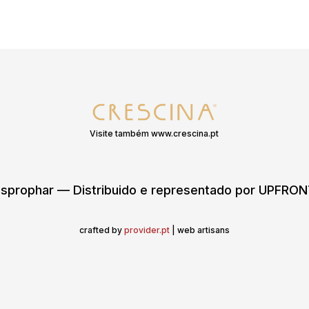
Visite também www.crescina.pt
sprophar — Distribuido e representado por UPFR
crafted by
provider.pt
| web artisans